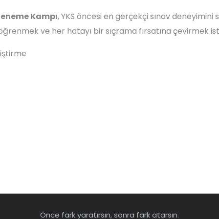
 Deneme Kampı
, YKS öncesi en gerçekçi sınav deneyimi
ğrenmek ve her hatayı bir sıçrama fırsatına çevirmek iste
iştirme
Önce fark yaratırsın, sonra fark atarsın.