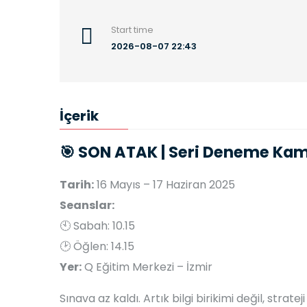
Start time
2026-08-07 22:43
İçerik
🎯
SON ATAK | Seri Deneme Ka
Tarih:
16 Mayıs – 17 Haziran 2025
Seanslar:
🕙 Sabah: 10.15
🕑 Öğlen: 14.15
Yer:
Q Eğitim Merkezi – İzmir
Sınava az kaldı. Artık bilgi birikimi değil, strateji