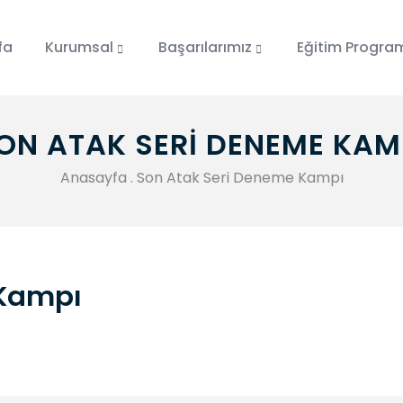
fa
Kurumsal
Başarılarımız
Eğitim Progra
ON ATAK SERI DENEME KAM
Anasayfa
.
Son Atak Seri Deneme Kampı
 Kampı