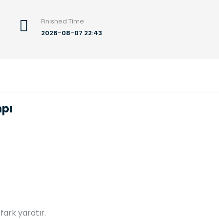
Finished Time
2026-08-07 22:43
mpı
 fark yaratır.