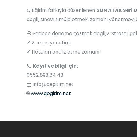
Q Eğitim farkıyla düzenlenen
SON ATAK Seri
değil; sınavı simüle etmek, zamanı yönetmeyi ö
🎯 Sadece deneme çözmek değil;✔ Strateji gel
✔ Zaman yönetimi
✔ Hataları analiz etme zamanı!
📞
Kayıt ve bilgi için:
0552 893 84 43
📩
info@qegitim.net
🌐
www.qegitim.net