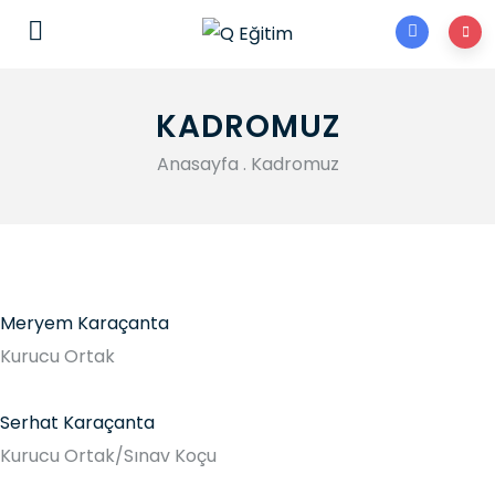
pgrimaluku.org
pgribangka.org
pgrisumsel.org
kampungbet
pgrikalbar.org
pgrijogja.org
kampungbet
kampungbet
KADROMUZ
Anasayfa
.
Kadromuz
Meryem Karaçanta
Kurucu Ortak
Serhat Karaçanta
Kurucu Ortak/Sınav Koçu