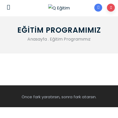
pgrimaluku.org
pgribangka.org
pgrisumsel.org
kampungbet
pgrikalbar.org
pgrijogja.org
EĞITIM PROGRAMIMIZ
Anasayfa
.
Eğitim Programımız
Önce fark yaratırsın, sonra fark atarsın.