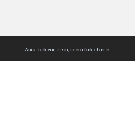
Önce fark yaratırsın, sonra fark atarsın.